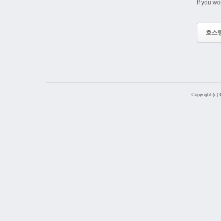
If you wo
호스
Copyright (c)