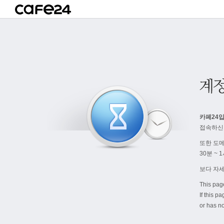
카페24입
접속하신
또한 도
30분 ~
보다 자
This pag
If this p
or has no